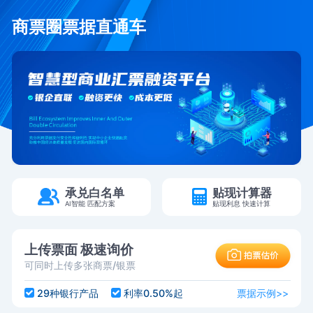
商票圈票据直通车
承兑白名单
贴现计算器
AI智能 匹配方案
贴现利息 快速计算
上传票面 极速询价
可同时上传多张商票/银票
29种银行产品
利率0.50%起
票据示例>>