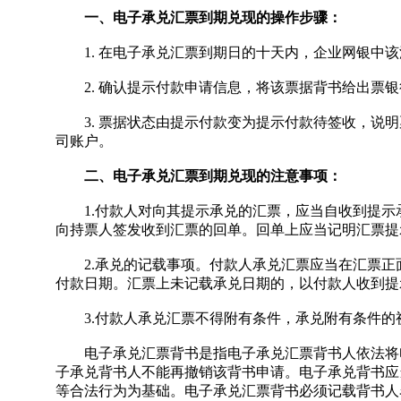
一、电子承兑汇票到期兑现的操作步骤：
1. 在电子承兑汇票到期日的十天内，企业网银中该
2. 确认提示付款申请信息，将该票据背书给出票银
3. 票据状态由提示付款变为提示付款待签收，说明
司账户。
二、电子承兑汇票到期兑现的注意事项：
1.付款人对向其提示承兑的汇票，应当自收到提示
向持票人签发收到汇票的回单。回单上应当记明汇票提
2.承兑的记载事项。付款人承兑汇票应当在汇票正面
付款日期。汇票上未记载承兑日期的，以付款人收到提
3.付款人承兑汇票不得附有条件，承兑附有条件的
电子承兑汇票背书是指电子承兑汇票背书人依法将电
子承兑背书人不能再撤销该背书申请。电子承兑背书应
等合法行为为基础。电子承兑汇票背书必须记载背书人