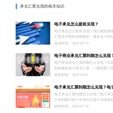
双方都能接受。
承兑汇票兑现的相关知识
电子承兑怎么提前兑现？
​电子承兑怎么提前兑现？我们都知道
汇票兑付有时间期限的，最长达1年时
为了提高企业资金流能力，大部分企
发布时间：2020-09-29
择提前兑现，不过有的用户不了解怎
现的，就会闻到这个问题，因此，这
电子商业承兑汇票到期怎么兑现
小编就汇集了其相关知识分享给大家
电子商业承兑汇票到期怎么兑现？目
到的都是电子承兑汇票，一般到期了
以兑现成现金啦。不过有的客户还是
发布时间：2020-09-01
怎么兑现的，今天商票圈小编就以兴
例分享电子商业承兑汇票到期怎么兑
法。
电子承兑汇票到期怎么兑现？电子承
它的到期日前10天就可以进行兑现收
并且可以网上银行操作，所以会比较
发布时间：2020-07-10
过很多人还不太会，因此这里商票圈