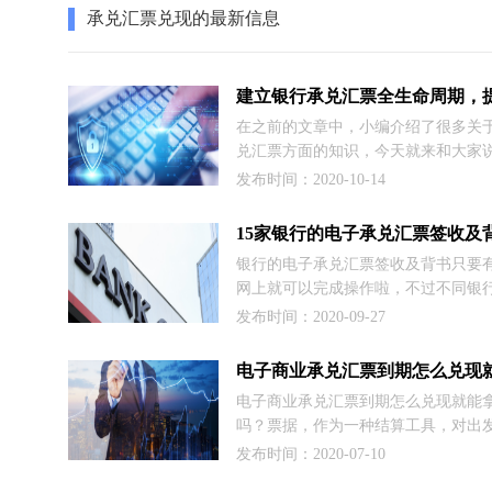
承兑汇票兑现的最新信息
在之前的文章中，小编介绍了很多关
兑汇票方面的知识，今天就来和大家
立全生命周期，提升风险防范水平，
发布时间：2020-10-14
朋友不妨耐心往下阅读，相信您一定
获，闲话不多讲，下面直接进入正题!
银行的电子承兑汇票签收及背书只要
网上就可以完成操作啦，不过不同银
的操作流程是不太一样的，为了方便
发布时间：2020-09-27
不同银行的快捷操作，这里商票圈小
15家银行的电子承兑汇票签收及背书
紧看下有没有你需要的吧。
电子商业承兑汇票到期怎么兑现就能
吗？票据，作为一种结算工具，对出
说，有延长账期的效果；对收票方来
发布时间：2020-07-10
流通性不错，可以间接当做现金使用