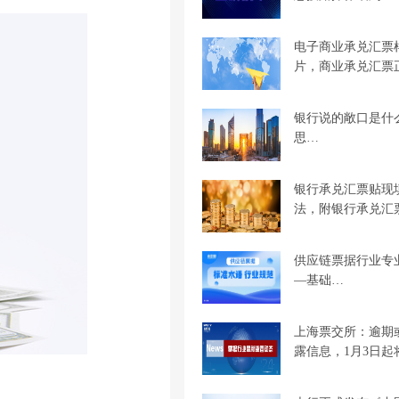
电子商业承兑汇票
片，商业承兑汇票
银行说的敞口是什
思…
银行承兑汇票贴现
法，附银行承兑汇
供应链票据行业专
—基础…
上海票交所：逾期
露信息，1月3日起