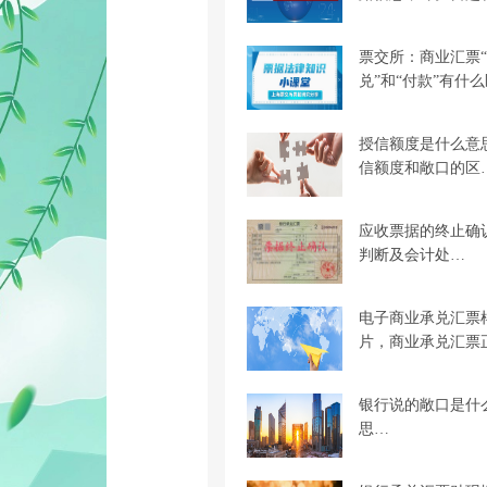
票交所：商业汇票
兑”和“付款”有什
授信额度是什么意
信额度和敞口的区
应收票据的终止确
判断及会计处…
电子商业承兑汇票
片，商业承兑汇票
银行说的敞口是什
思…