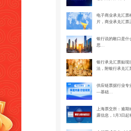
电子商业承兑汇票
片，商业承兑汇票
银行说的敞口是什
思…
银行承兑汇票贴现
法，附银行承兑汇
供应链票据行业专
—基础…
上海票交所：逾期
露信息，1月3日起