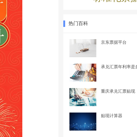
热门百科
京东票据平台
承兑汇票年利率是
重庆承兑汇票贴现
贴现计算器