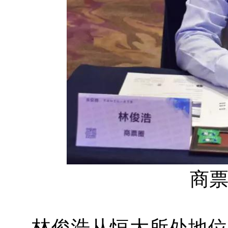
商
林俊浩从恒大所处地位