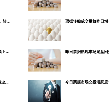
今日票据转贴现交易量1224.98亿，较昨日有所下降，热门商票最低利率为4.05%
今日票据市场交投无力，票价小幅上行，转贴现成交量约820亿
民间票据贴现是什么？又为什么这么火？