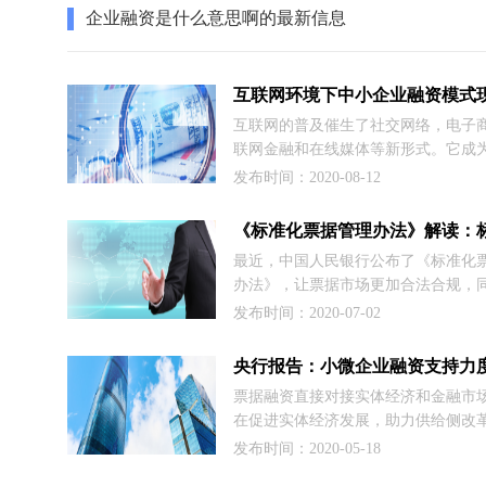
企业融资是什么意思啊的最新信息
互联网的普及催生了社交网络，电子
联网金融和在线媒体等新形式。它成
生产力发展的关键。这些业态结合产
发布时间：2020-08-12
网经济，成为影响全社会生产力的发
键。中小企业融资模式正朝着互联网
前进。
最近，中国人民银行公布了《标准化
办法》，让票据市场更加合法合规，
为了让票据更好服务中小企业融资，
发布时间：2020-07-02
文我们从中小企业融资角度，解读标
据。在应收账款票据化的推动下，供
央行报告：小微企业融资支持力
+标准化票据的双轮驱动将释放出更大
票据融资直接对接实体经济和金融市
量。
在促进实体经济发展，助力供给侧改
挥了愈加突出的作用。
发布时间：2020-05-18