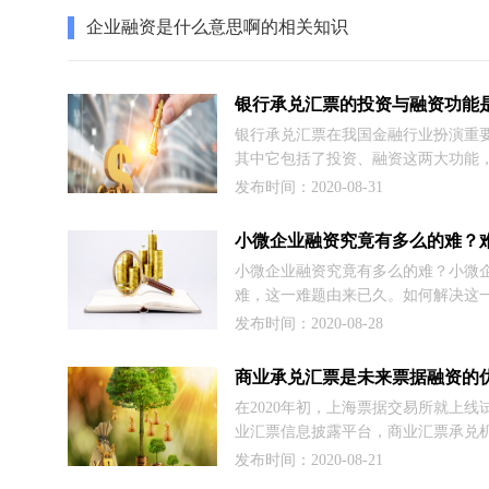
企业融资是什么意思啊的相关知识
银行承兑汇票在我国金融行业扮演重
其中它包括了投资、融资这两大功能
它们具体是什么呢？很多人对此一知
发布时间：2020-08-31
因此商票圈小编就利用此文为大家做
绍，感兴趣的朋友继续往下阅读吧。
小微企业融资究竟有多么的难？小微
难，这一难题由来已久。如何解决这
呢？随着相关部门的有关举措逐一落
发布时间：2020-08-28
是，解决中小微企业融资难题也就有
的思路。其中，商业承兑汇票不失为
商业承兑汇票是未来票据融资的
的工具。
在2020年初，上海票据交易所就上线
业汇票信息披露平台，商业汇票承兑
过平台披露票据相关信息，这意味着
发布时间：2020-08-21
自己的权威第三方平台啦。说明我们