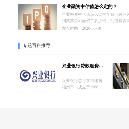
市场，商票市场也是备受关注的，也
企业融资中估值怎么定的？
规、透明。
企业融资中估值怎么定的？我们时不
到某某公司融资了多少钱，估值有多
而这些值是怎么来的？这里我们一起
发布时间：2020-08-18
解一下。
专题百科推荐
兴业银行贷款融资产品
兴业银行总行在福建省
福州市，成立于1988年8
月，是我们日常比较常
见的商业银行之一，今
天小编就为大家带来兴
业银行贷款融资产品介
绍，包括小额贷款操作
流程，优势等的解答，