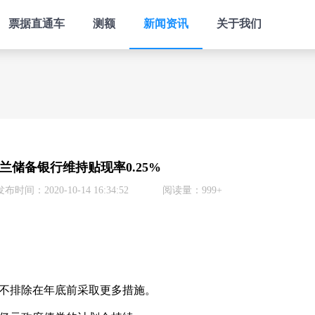
票据直通车
测额
新闻资讯
关于我们
兰储备银行维持贴现率0.25%
发布时间：2020-10-14 16:34:52
阅读量：999+
不排除在年底前采取更多措施。