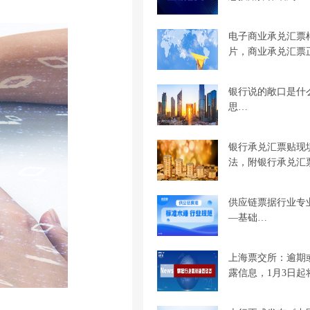
电子商业承兑汇票
片，商业承兑汇票
银行说的敞口是什
思…
银行承兑汇票贴现
法，附银行承兑汇
供应链票据行业专
—基础…
上海票交所：逾期
露信息，1月3日起