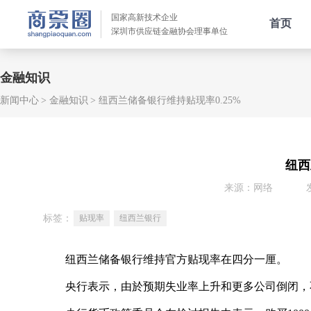
国家高新技术企业
首页
深圳市供应链金融协会理事单位
金融知识
新闻中心
金融知识
纽西兰储备银行维持贴现率0.25%
纽西
来源：网络
标签：
贴现率
纽西兰银行
纽西兰储备银行维持官方贴现率在四分一厘。
央行表示，由於预期失业率上升和更多公司倒闭，