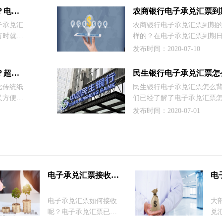
查询背书
15家银行的电子承兑汇票签
如何识别不可转让电子承兑汇票？电子承兑汇票转让注意事项
农商银行电子承兑汇票到
申请的票
紧看下有没有你需要的吧。
子承兑汇
农商银行电子承兑汇票到期
有时就会
样的？在电子承兑汇票到期日
票，而用
据的状态变为提示付款的时
发布时间：2020-07-10
融资成本
汇票办理托收的时间到了，
于一个普
票系统向票据承兑人提示付
民生银行怎么接收电子承兑汇票？超级简单！
不少，因
编以农商银行电子承兑汇票
比传统纸
民生银行电子承兑汇票怎么
承兑汇票
说明。
又方便，
们已经了解了电子承兑汇票
我们还讲
方法适用大部分电票转让的
发布时间：2020-07-01
们专门为
同银行的电票转让流程会稍
子承兑汇
民生银行用户就是如此，因
绍民生银行电子承兑汇票背
识。
电子承兑汇票接收流程
​电子承兑汇票如何接收
大
呢？电子承兑汇票已经
兑