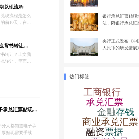
收及背书流程，赶
期兑现流程
的兑现流程是怎么
银行承兑汇票贴现
的前10天，在票
法，附银行承兑汇
候，说明电子承兑
持票方可直接在电
央行正式发布《中
款。下面商票圈小
民生银行电子承兑汇票怎么背书转让？看完你就懂了
人民币的研发进展
为例进行详细流程
背书转让？上文我
怎么转让，里面的
情况，不过有时不
微不太一样，对于
热门标签
此这里我们详细介
书转让的相关知
电子承兑汇票贴现手续费
部分人都知道电子承
汇票贴现需要手续费