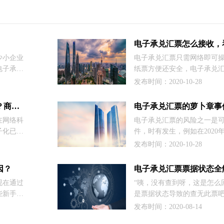
少小企业
电子承兑汇票只需网络即可
电子承兑
纸票方便还安全，电子承兑
的问题，
汇票市场的主要流通形态，
发布时间：2020-10-28
清楚了，
越来越受到企业的重视。今
承兑汇票
兴业银行为例为大家讲解电
开通电子承兑汇票需要什么资料？商票圈告诉你
方法。
在网络科
电子承兑汇票的风险之一是
子化已经
件，时有发生，例如在2020年
需网络即
建筑第八工程局有限公司在
发布时间：2020-10-28
捷而且很
于中国建筑第八工程局有限
就是众多
假注册公司的警示免责声明
因？
电子承兑汇票票据状态全
我们有必
截图。
现在通过
“咦，没有查到呀，这是怎么
家介绍开
些新手会
是票据状态导致的查无此票吧
兑汇票的
，那么这
客服心里泛起了嘀咕。果不
发布时间：2020-08-14
识，欢迎
么原因造
发现该票据状态为“提示承兑