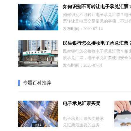
票据的被背书人，您通过此交易可以
人发起背书申请的票据，并签收背书
如何识别不可转让电子承兑汇票？电
据。
票转让是电票交易常见的事项，不过
遇到有人收到不可转让的电子承兑汇
发布时间：2020-07-14
户预先并不清楚的，按照现在的社会
来计算，这就是几万元的损失了，对
通的小微(包括个体)企业来说，压力
民生银行怎么接收电子承兑汇票？相
此我们有必要在此认真学习一下电子
质承兑汇票，电子承兑汇票使用安全
转让的知识及注意事项。
已经被广泛应用于票据交易中，昨天
发布时间：2020-07-01
到了电子承兑汇票接收流程，这里我
民生银行用户，具体讲解民生银行电
专题百科推荐
票接收的相关流程及知识。
电子承兑汇票买卖
​电子承兑汇票买卖是承
兑汇票最重要的业务之