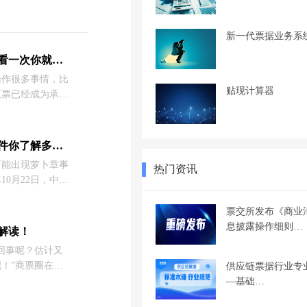
新一代票据业务系
电子承兑汇票怎么接收，看一次你就懂了！
操作很多事情，比
贴现计算器
汇票已经成为承兑
电子票据的使用也
天商票圈小编就以
子承兑汇票接收的
电子承兑汇票的萝卜章事件你了解多少？
可能出现萝卜章事
热门资讯
10月22日，中国
官方微信发布《关
公司被伪造文件虚
票交所发布《商业
》。以下为原文及
息披露操作细则…
解读！
回事呢？估计又
！”商票圈在线
供应链票据行业专
其然，经过核实，
—基础…
代签收”。为使大