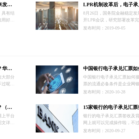
给出对应
家更好的了解电子承兑汇票
电子承兑汇票是银行承兑汇票未来发展的趋势！
就跟大家解读一下几种常见
，具有结
8月26日，国务院金融稳定
信用好、
开LPR会议，研究部署改革完
特点，因
工作。针对LPR应用，设定
发布时间：2019-09-05
技术水平
和“358”目标，强调银行业
兑汇票的
协同设定贷款利率隐性下限，
纸票会逐
中实行“一票否决”。
至关重要
创建一个
华夏银行怎么接收电子承兑汇票？华夏银行接收承兑的手续
信大部分
中国银行电子承兑汇票如何
不过呢，
票的流通必备条件是企业网
商票圈小
子承兑汇票，我们得先开通
发布时间：2020-10-28
收承兑的
在企业网银中开通电子票据
接收电子承兑汇票啦。下面
农业银行电子承兑汇票如何接收？（图文教程）
家分享中国银行电子承兑汇
网上平台
银行的电子承兑汇票签收及
图文详细
网上就可以完成操作啦，不
收的教
的操作流程是不太一样的，
发布时间：2020-09-27
时，作为
不同银行的快捷操作，这里