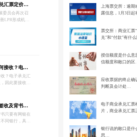
，今天商票圈小编
LPR机制改革后，电子承兑汇票定价机制有何影响？
上海票交所：逾期
的票据状态。
露信息，1月3日起
发展委员会再次召
善LPR形成机制
了三个考核时点
票交所：商业汇票
金融机构不得通过
兑”和“付款”有什
否则在MPA考核
授信额度是什么意
信额度和敞口的区
中国银行电子承兑汇票如何接收？电子承兑汇票接收流程
接收？电子承兑汇
应收票据的终止确
银，因此要接收电
判断及会计处…
好企业网银，然后
功能，开通后即可
商票圈小编就与大
电子商业承兑汇票
15家银行的电子承兑汇票签收及背书流程汇总，建议收藏！
票接收流程。
片，商业承兑汇票
背书只要有网银在
过不同银行，具体
为了方便不同用户
银行说的敞口是什
商票圈小编汇总了
思…