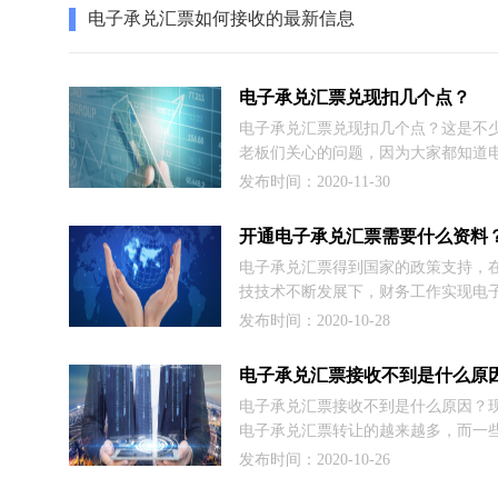
电子承兑汇票如何接收的最新信息
电子承兑汇票兑现扣几个点？
电子承兑汇票兑现扣几个点？这是不
老板们关心的问题，因为大家都知道
汇票兑现要扣利息的，只是扣多扣少
发布时间：2020-11-30
而具体扣几个点呢，很多老板们就不
所以这里商票圈小编就详细讲解电子
贴现利率的相关知识。
电子承兑汇票得到国家的政策支持，
技技术不断发展下，财务工作实现电
成为了一种必然的趋势，许多票据只
发布时间：2020-10-28
可完成各种相关的操作，不但方便快
安全，今天我们的主角电子承兑汇票
电子承兑汇票接收不到是什么原
电子票据中尤为突出的例子。因此，
电子承兑汇票接收不到是什么原因？
要深入认识一下电子承兑汇票，为大
电子承兑汇票转让的越来越多，而一
通电子承兑汇票需要的资料、电子承
遇到接收不到的情况，而不知怎么办
发布时间：2020-10-26
接收、电子承兑汇票的其他功能等知
里，商票圈小编就与大家分享下是什
继续往下阅读。