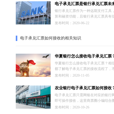
成电子承兑汇票接收不到的，然后再
的解决方法。
银行承兑汇票作为一种远期支付工具
算和融资功能，且银行承兑汇票具有
承兑性强、灵活性高、融资成本低的
发布时间：2020-06-22
此，受到企业的广泛青睐。随着科学
的不断发展，人民银行开始对电子承
电子承兑汇票如何接收的相关知识
大力推广，从未来的发展角度来看，
渐退出，电子承兑汇票的发展将具有
的作用，为企业降低风险提供保障，
健康有利的票据市场。
华夏银行怎么接收电子承兑汇票？相
都了解电子承兑汇票的接收流程了，
不同银行会有一定的区别，所以今天
发布时间：2020-11-05
编为华夏银行的用户带来华夏银行接
手续流程。
电子承兑汇票只需网银在对应的银行
即可操作接收，这里商票圈小编结合
为大家带来农业银行电子承兑汇票接
发布时间：2020-10-26
程，通俗易懂，新手一看就会啦。同