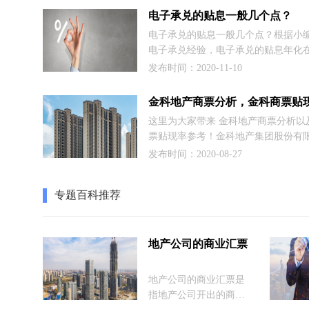
开发运营资金更加紧缺，而商票作为
电子承兑的贴息一般几个点？
表外融资的一种工具，不仅降低了负
电子承兑的贴息一般几个点？根据小
（美化报表），而且对缓解资金周转
电子承兑经验，电子承兑的贴息年化在
直接有效的作用。
0%多，电子银行承兑的话肯定低很多3
发布时间：2020-11-10
吧，而一些相对信誉比较好的电子商
票贴息年化就在：8%到15%，而一些
则在20%左右了哦。
这里为大家带来 金科地产商票分析以
票贴现率参考！金科地产集团股份有
（以下简称金科或公司）成立于1998
发布时间：2020-08-27
庆地区房地产龙头企业。2011年8月借
源股份，金科在深交所挂牌上市（股
专题百科推荐
000656）。
地产公司的商业汇票
​地产公司的商业汇票是
指地产公司开出的商业