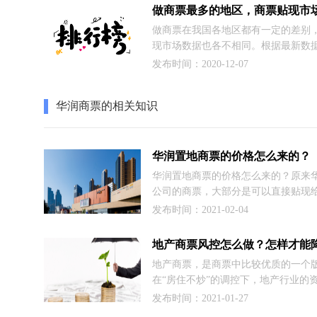
做商票在我国各地区都有一定的差别
现市场数据也各不相同。根据最新数据，
年我国商票贴现市场排行前三的地区
发布时间：2020-12-07
北京、广东，其中深圳市排名第十一
我们详细看图以及说明。
华润商票的相关知识
华润置地商票的价格怎么来的？
华润置地商票的价格怎么来的？原来
公司的商票，大部分是可以直接贴现
的，这也体现了华润地产票真的是好
发布时间：2021-02-04
地产商票，是商票中比较优质的一个
在“房住不炒”的调控下，地产行业的
被收紧，特别是8月28日《重点房产
发布时间：2021-01-27
会》上人行划出的“三条红线”后，各