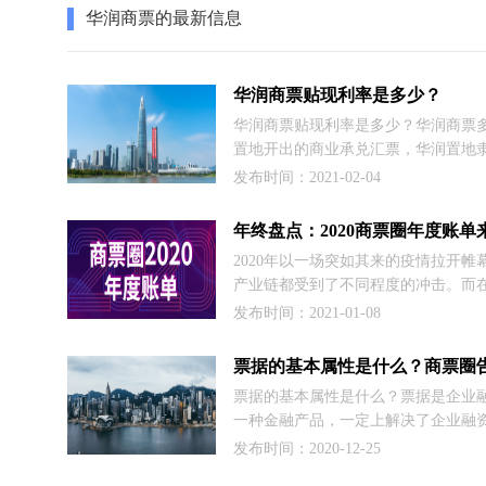
华润商票的最新信息
华润商票贴现利率是多少？
华润商票贴现利率是多少？华润商票
置地开出的商业承兑汇票，华润置地
集团，属于央企，因此实力背景强大
发布时间：2021-02-04
能力也是杠杠哒。因此华润商票贴现
其他地产商票这么高，一般4%到5%
年终盘点：2020商票圈年度账单
也不是一成不变的，华润商票贴现利
2020年以一场突如其来的疫情拉开帷
市场因素的影响，时高时低。
产业链都受到了不同程度的冲击。而
疫中，商票圈实现化“疫” 为“翼”的转
发布时间：2021-01-08
成长，积极迎接新的发展机遇。
票据的基本属性是什么？商票圈
票据的基本属性是什么？票据是企业
一种金融产品，一定上解决了企业融
题，今天我们就来聊聊票据的基本属
发布时间：2020-12-25
后，大家一定有个深入的了解。