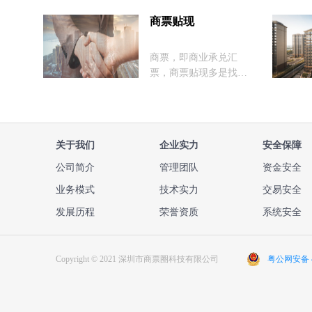
承兑汇票，例如：恒大
地产、蓝光地产、华润
商票贴现
置地等，其承兑人是他
们自己的地产公司。而
商票，即商业承兑汇
由于地产公司的负债率
票，商票贴现多是找第
较高，并且目前房地产
三方商票贴现公司，相
行情也不太好，造成地
对银行的繁琐，商票贴
产的商业承兑贴现利率
现公司贴现审核快、步
普遍较高，利率波动也
骤简化、贴息利率较
较大，因此针对“地产的
关于我们
企业实力
安全保障
低，因此很多企业都喜
商业承兑贴现几个点”这
欢找这种公司，不过我
公司简介
管理团队
资金安全
个问题，没有统一的答
们得选择有实力、靠谱
案，具体可以看阅读本
业务模式
技术实力
交易安全
的商票贴现公司，才能
专题的文章，可以让我
保证我们能够快捷、低
发展历程
荣誉资质
系统安全
们了解地产的商业承兑
成本、安全地进行商票
贴现及贴现利率的计
贴现。这里就为大家讲
算。
解：怎么选择一个靠谱
Copyright © 2021 深圳市商票圈科技有限公司
粤公网安备 44
的贴现公司，合规安全
的商票贴现公司是怎么
样的等等问题。只要我