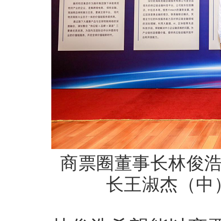
商票圈董事长林俊
长王淑杰（中