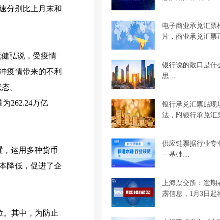
，增速分别比上月末和
电子商业承兑汇票
片，商业承兑汇票
阮健弘说，受疫情
银行说的敞口是什
冲疫情带来的不利
思…
状态。
262.24万亿
银行承兑汇票贴现
法，附银行承兑汇
供应链票据行业专
置，运用多种货币
—基础…
本降低，促进了企
上海票交所：逾期
露信息，1月3日起
位。其中，为防止