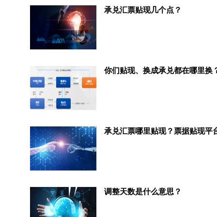
承兑汇票贴现几个点？
你们贴现、换成承兑都在哪里换
承兑汇票哪里贴现？票据贴现平
调整天数是什么意思？