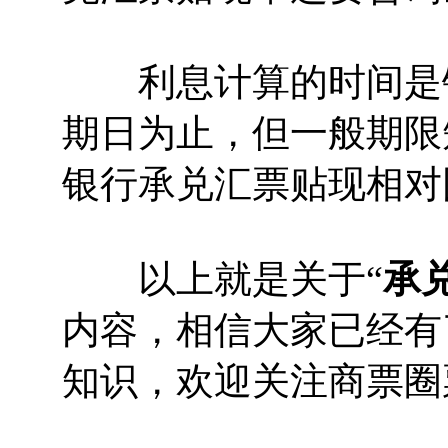
利息计算的时间是银
期日为止，但一般期限
银行承兑汇票贴现相对
以上就是关于“
承
内容，相信大家已经有
知识，欢迎关注商票圈