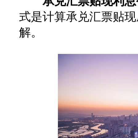
承兑汇票贴现利息
式是计算承兑汇票贴现
解。