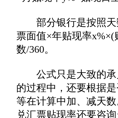
部分银行是按照天数
票面值×年贴现率x%×
数/360。
公式只是大致的承兑
的过程中，还要根据是
等在计算中加、减天数
兑汇票贴现率还要咨询