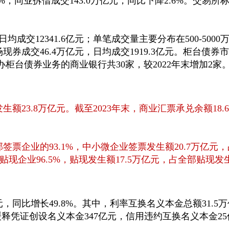
.7%；同业拆借成交143.0万亿元，同比下降2.6%。交易
均成交12341.6亿元；单笔成交量主要分布在500-5000万
现券成交46.4万亿元，日均成交1919.3亿元。柜台债券
末，开办柜台债券业务的商业银行共30家，较2022年末增加2家
发生额23.8万亿元。截至2023年末，商业汇票承兑余额18
部签票企业的93.1%，中小微企业签票发生额20.7万亿元
贴现企业96.5%，贴现发生额17.5万亿元，占全部贴现发生
元，同比增长49.8%。其中，利率互换名义本金总额31.5
险缓释凭证创设名义本金347亿元，信用违约互换名义本金2