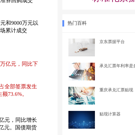
所标准券回购成交
元和9000万元以
热门百科
市场累计成交
。
京东票据平台
.6万亿元，同比下
承兑汇票年利率是
，占全部签票发生
重庆承兑汇票贴现
额73.6%。
贴现计算器
万亿元，同比增长
5亿元。国债期货