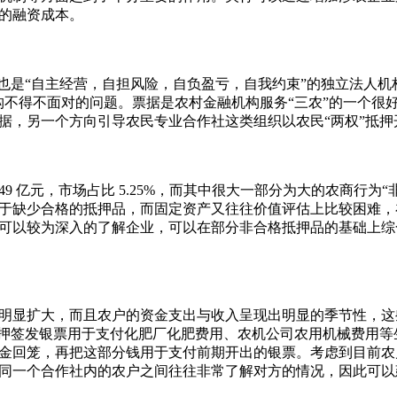
的融资成本。
是“自主经营，自担风险，自负盈亏，自我约束”的独立法人机
构不得不面对的问题。票据是农村金融机构服务“三农”的一个很
据，另一个方向引导农民专业合作社这类组织以农民“两权”抵押
9 亿元，市场占比 5.25%，而其中很大一部分为大的农商行为“
于缺少合格的抵押品，而固定资产又往往价值评估上比较困难，
可以较为深入的了解企业，可以在部分非合格抵押品的基础上综
显扩大，而且农户的资金支出与收入呈现出明显的季节性，这
抵押签发银票用于支付化肥厂化肥费用、农机公司农用机械费用等
金回笼，再把这部分钱用于支付前期开出的银票。考虑到目前农
同一个合作社内的农户之间往往非常了解对方的情况，因此可以