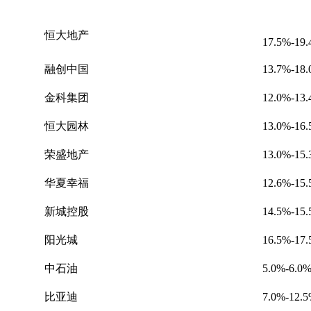
恒大地产
17.
5
%-1
9
.
融创中国
1
3.7
%-1
8.
金科集团
1
2.0
%-1
3
.
恒大园林
13.0
%-1
6.
荣盛地产
1
3.0
%-1
5.
华夏幸福
1
2
.
6
%-1
5.
新城控股
1
4.5
%-1
5.
阳光城
1
6.5
%-1
7
.
中石油
5.0
%-
6.0
比亚迪
7.0
%-
12.5