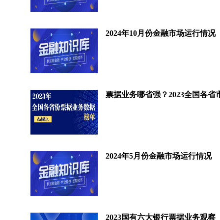
2024年10月份金融市场运行情况
2024年5月份金融市场运行情况
2023国有六大银行票据业务观察