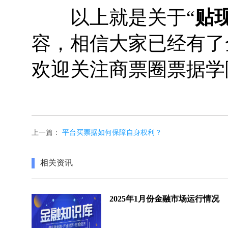
以上就是关于“
贴
容，相信大家已经有了
欢迎关注商票圈票据学
上一篇：
平台买票据如何保障自身权利？
相关资讯
2025年1月份金融市场运行情况