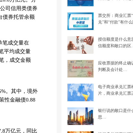
，公司信用类债券
票交所：商业汇票
柜台债券托管余额
兑”和“付款”有什
授信额度是什么意
。单笔成交量在
信额度和敞口的区
单笔平均成交量
万笔，成交金额
应收票据的终止确
判断及会计处…
电子商业承兑汇票
5%。其中，境外
片，商业承兑汇票
性金融债0.88
银行说的敞口是什
思…
7.8万亿元，同比