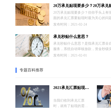
金流通性。而贴现是直接把票据转让
方。
20万承兑贴现要多少？但你手头上有张
面的承兑汇票要贴现时最为关心的问题
的承兑汇票对于银行来说是很小额的
发布时间：2021-02-24
般的承兑人去找银行，他们几乎是不
因此这时最好的方法是找承兑汇票平
承兑秒贴什么意思？
现在很多平台的贴现利率低，安全性
承兑秒贴什么意思？是指承兑汇票全
服务，系统自动审核放款，资金秒级
账，深受企业喜爱。例如商票圈的银
发布时间：2021-02-01
秒贴后端接的是银行金融机构，商票
台所做的就是引流，金融科技创新。
专题百科推荐
2021承兑汇票贴现利率
当我们收到承兑汇票
时，就有了贴现的需