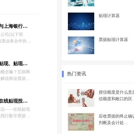
贴现计算器
最快10分钟放款！商票圈与上海银行达成战略合作
公司(以下简
票据贴现计算器
商票业务合作协
带你了解商业票据、票据贴现、贴现以及再贴现！
的概念嘛？互联网
热门资讯
起解说商业票据、
的，所以这里商票
理出了这篇文章，
授信额度是什么意
信额度和敞口的区
中国农业银行票据池电票在线贴现投产上线成功！
产品——在线贴现
托我行数字票据系
应收票据的终止确
ANGU）的强大中
判断及会计处…
造，优化客户操