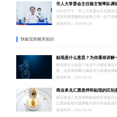
子承兑汇票贴现操作流程，这里商票
为大家做详细介绍，希望可以帮助到
6月5日下午，市人大常委会主任骆文
深圳市商票圈科技有限公司（以下简称
圈”）调研我市商票供应链金融发展情
发布时间：2020-06-10
快贴宝的相关知识
贴现是什么意思？为你通俗讲解
贴现是什么意思？这是不少朋友最近
题，这里商票圈小编就为大家通俗讲
在实际业务当中，存在银行汇票、
发布时间：2021-03-10
汇票、商业承兑汇票等种类很多，这
持有者要按照票面上的时间，通常为
般是3到6个月，甚至12个月才能拿到
商业承兑汇票质押和贴现的区别是什
此情况下，持有者用此票据向银行进
汇票的贴现与质押最大的不同就是在
换处现金。
票据权利处理上。质押一般是暂时将
发布时间：2021-03-04
质押给资金方 获得票据到期日前一定