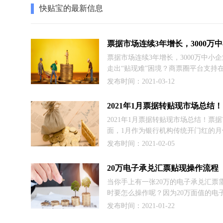
快贴宝的最新信息
票据市场连续3年增长，3000万中小
走出“贴现难”困境？商票圈平台支持
核、放款等流程都是通过系统化自动
发布时间：2021-03-12
目前已经与多家银行展开了合作，为
提供了更多的选择。商票圈实际上打
2021年1月票据转贴现市场总结！
的不对称。客户可以一目了然的知道
2021年1月票据转贴现市场总结！票
的收费更适合自己，通过这种形式最
面，1月作为银行机构传统开门红的月
企业降低成本的目的。
贷投放火爆导致信贷规模吃紧，叠加
发布时间：2021-02-05
和贴现增量表现较好，票据出票需求
月利率一路上扬，至月末企稳，月内
20万电子承兑汇票贴现操作流程
达80bp左右。
当你手上有一张20万的电子承兑汇票
时要怎么操作呢？因为20万面值的电
票不大不小，去银行是很难做贴现的
发布时间：2021-01-22
得找其他第三方平台啦，并且要了解