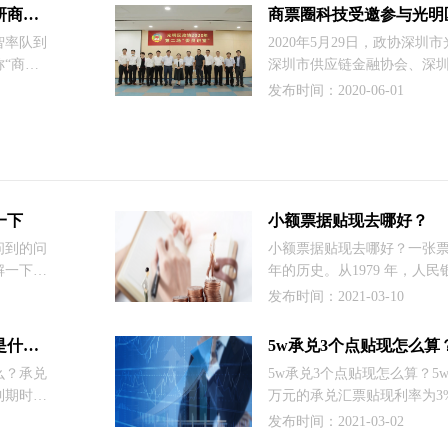
圈平台就
作，极致提升用户体验，是
市人大常委会主任骆文智率队调研商票圈，强调加大金融创新缓解企业融资难题
大家。
型战略的重要实践。
智率队到
2020年5月29日，政协深圳
“商票
深圳市供应链金融协会、深
况。
信息化局联合举办光明区政协2
发布时间：2020-06-01
场“委员讲堂”：供应链金融
一下
小额票据贴现去哪好？
问到的问
小额票据贴现去哪好？一张票
解一下！
年的历史。从1979 年，人
银行承兑
企业签发商业承兑汇票之后
发布时间：2021-03-10
类票据的
票的承兑、贴现和背书转让再
远期，一
据，创新了票据承兑、融资
商业承兑汇票质押和贴现的区别是什么？
5w承兑3个点贴现怎么算
资金，在
么？承兑
5w承兑3个点贴现怎么算？5
行贴现兑
到期时的
万元的承兑汇票贴现利率为3
票据权利
化利率为3%时，还有6个月
发布时间：2021-03-02
时间的资
息为：5万x3%x（6/12）=