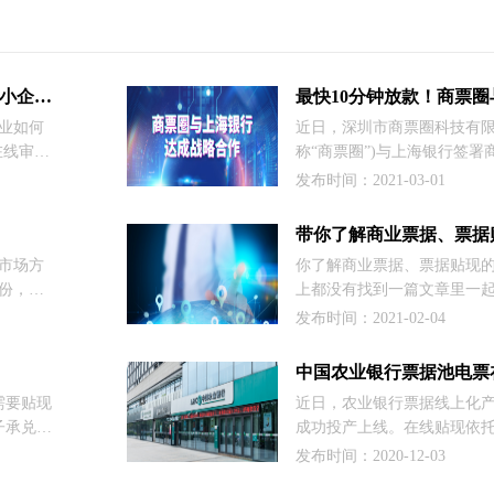
票据市场连续3年增长，3000万中小企业如何走出“贴现难”困境？
企业如何
近日，深圳市商票圈科技有限
在线审
称“商票圈”)与上海银行签署
实现的。
议。
发布时间：2021-03-01
小微企业
破了信息
哪家银行
据市场方
你了解商业票据、票据贴现
终达到给
份，信
上都没有找到一篇文章里一
票据承兑
票据贴现、贴现以及再贴现
发布时间：2021-02-04
激增，全
圈小编就汇总了这些知识整
波动幅度
详细为大家讲解。
需要贴现
近日，农业银行票据线上化
子承兑汇
成功投产上线。在线贴现依
，因此就
统（DCDP）、信贷中台（P
发布时间：2020-12-03
对应的电
台支撑能力，实现全流程再