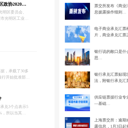
农业银行数字化转
商票圈科技受邀参与光明区政协2020年第二期“委员讲堂”之供应链金融主题讲座
票交所发布《商业
息披露操作细则…
市光明区委员会、
圳市光明区工业和
020年第二
电子商业承兑汇票
主题讲座。
片，商业承兑汇票
银行说的敞口是什
思…
据，承载了30多
银行承兑汇票贴现
民银行开始批准部分
法，附银行承兑汇
，逐步推广商业汇
到“互联网+”票
方式。
供应链票据行业专
？
—基础…
w承兑3个点表示5
%，所以当其年
到期，则对应的利
上海票交所：逾期
750元，则拿到手的
露信息，1月3日起