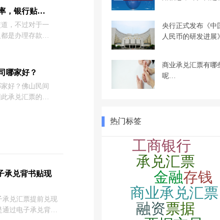
如何计算2021年银行贴现率，银行贴现是什么意思？
交道，不过对于一
央行正式发布《中
人都是办理存款、
人民币的研发进展
行承兑汇票的贴现
银行贴现率呢等等
商业承兑汇票有哪
这里商票圈小编就
司哪家好？
呢…
哪家好？佛山民间
因此承兑汇票的市
类企业的商业承兑
承兑汇票贴现时，
热门标签
兑汇票贴现公司而
承兑汇票贴现公司
息成本、安全性等
子承兑背书贴现
子承兑汇票提前兑现
是通过电子承兑背书