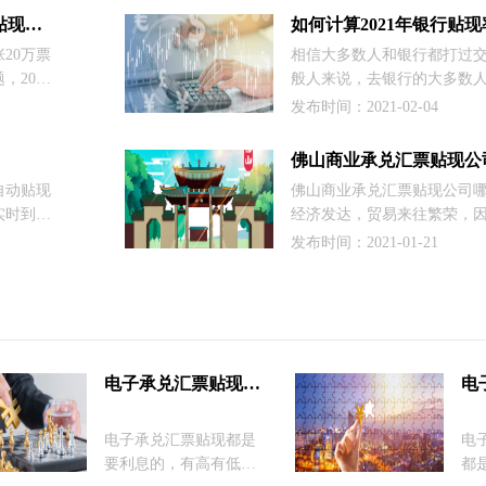
给了资金
资金为：5w-750=49250元。
20万承兑贴现要多少？20万承兑贴现多少钱
20万票
相信大多数人和银行都打过
，20万
般人来说，去银行的大多数
，如果一
取款和贷款业务的，而对银
发布时间：2021-02-04
理你的，
率是多少，如何计算2021年
台，并且
问题并不算了解的，因此，
佛山商业承兑汇票贴现公
也高。
与大家一起去看看。
自动贴现
佛山商业承兑汇票贴现公司
实时到
经济发达，贸易来往繁荣，
票秒贴，
场大，很多朋友手上都有各
发布时间：2021-01-21
圈作为平
汇票，因此在我们进行商业
可能为找家好的佛山商业承
烦恼啦。选择一家好的商业
直接影响到贴现的效率、贴
等。
电子承兑汇票贴现利息
电
电子承兑汇票贴现都是
电
要利息的，有高有低，
都