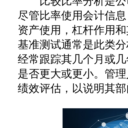
比较比率分析是公司
尽管比率使用会计信息
资产使用，杠杆作用和
基准测试通常是此类分
经常跟踪其几个月或几
是否更大或更小。管理
绩效评估，以说明其部