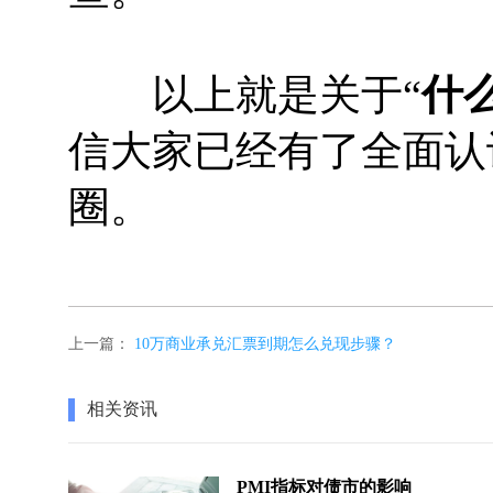
以上就是关于“
什
信大家已经有了全面认
圈。
上一篇：
10万商业承兑汇票到期怎么兑现步骤？
相关资讯
PMI指标对债市的影响