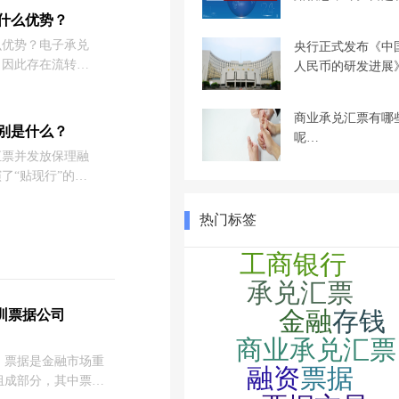
不记载票据无效，
什么优势？
按你的来，你不记
么优势？电子承兑
央行正式发布《中
）。
，因此存在流转的
人民币的研发进展
易平台就应运而生
，下面就由商票圈
商业承兑汇票有哪
票交易平台的优
别是什么？
呢…
汇票并发放保理融
了“贴现行”的角
差别究竟是什么
热门标签
圳票据公司
据是金融市场重
组成部分，其中票据