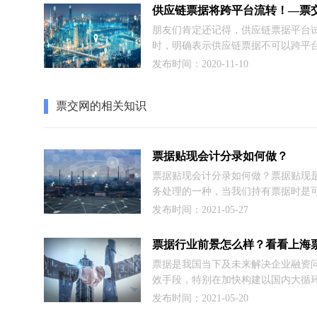
行全面托管，转贴现交易全面电子化
省去原转贴现交易项下大量的验票、
朋友们肯定还记得，供应链票据平台
管等人工操作。
时，明确表示供应链票据不可以跨平
这的确让很多人觉得遗憾，甚至有人
发布时间：2020-11-10
电票比供应链票据更有优势就在于不
制流转。但也有业内人士认为，这只
票交网的相关知识
限制。
票据贴现会计分录如何做？
票据贴现会计分录如何做？票据贴现
务处理的一种，当我们持有票据时是
应收票据的科目核算的，然后等收到
发布时间：2021-05-27
做银行存款科目处理，下面是完整的
资料，阅读完后，相信我们会对票据
分录有全新的认识。
票据是我国当下及未来解决企业融资
效手段，特别在加快构建以国内大循
体、国内国际双循环相互促进的新发
发布时间：2021-05-20
票据行业前景很吃香。具体票据行业