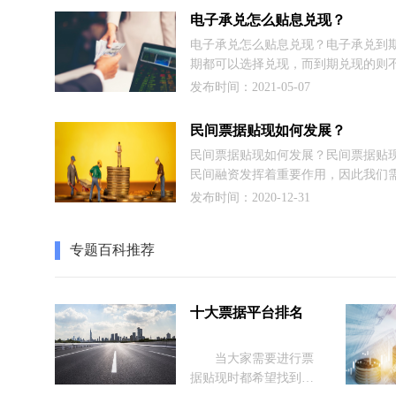
样？今天为大家分享由财经月刊《中
电子承兑怎么贴息兑现？
场》对上海票据交易所董事长宋汉光
电子承兑怎么贴息兑现？电子承兑到
道，看完其中内容，相信大家能够有
期都可以选择兑现，而到期兑现的则
案。
息的，而未到期的电子承兑需要兑现
发布时间：2021-05-07
要贴息啦。并且不同类型的电子承兑
也是不一样的，下面我们一起来了解
民间票据贴现如何发展？
民间票据贴现如何发展？民间票据贴
民间融资发挥着重要作用，因此我们
的利用它，引导民间票据贴现健康发
发布时间：2020-12-31
管理对策，下面我们与大家一起分享
识。
专题百科推荐
十大票据平台排名
当大家需要进行票
据贴现时都希望找到一