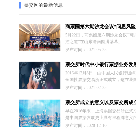
票交网的最新信息
5月22日，商票圈第六期沙龙会议“问
控之道”在山东济南圆满落幕。
发布时间：2021-05-25
2016年12月8日，由中国人民银行组
全国性票据交易所正式成立，这在我
务发展史上具有重要的里程碑意义，
发布时间：2021-02-25
国票据业务全面进入了电子化的时代
对我国票据市场的发展产生深远的影
义。同时，票交所的成立为票据市场
早在2016年末，上海票据交易所正式
面恢复和持续发展创造了“新机遇”，
是中国票据发展史上具有里程碑意义
使银行机构特别是处于探索转型阶段
事。票交所的成立更是我国深化金融
发布时间：2020-12-10
行的票据业务必须建立“新思维”，适
的一大重要举措。它对银行间纸质票
场的“新格局”。