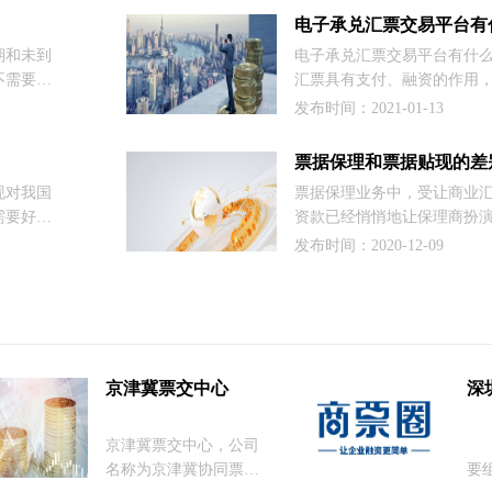
国货币市
力，其中有些是必须记载，
电子承兑汇票交易平台有
的专访报
有些是本来就有规定，你记
期和未到
电子承兑汇票交易平台有什
清晰的答
按一般规定（相对记载事项
不需要贴
汇票具有支付、融资的作用
时，就需
需求，这时电子承兑汇票交
发布时间：2021-01-13
，其贴息
啦，并且发挥着重要的作用
了解！
小编为大家说说电子承兑汇
票据保理和票据贴现的差
势。
现对我国
票据保理业务中，受让商业
需要好好
资款已经悄悄地让保理商扮演
展，设立
色，票据保理和票据贴现的
发布时间：2020-12-09
相关知
呢？
京津冀票交中心
深
​京津冀票交中心，公司
票
名称为京津冀协同票据
要