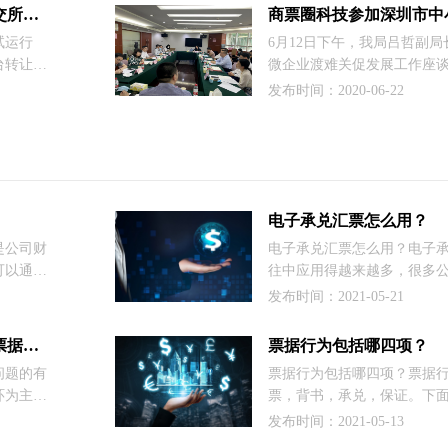
，由此可
供应链票据将跨平台流转！—票交所测试里隐藏的小秘密
传递、保
试运行
6月12日下午，我局吕哲副
台转让。
微企业渡难关促发展工作座
认为一般
等8家金融（服务）机构相关
发布时间：2020-06-22
受平台限
议
是暂时的
电子承兑汇票怎么用？
是公司财
电子承兑汇票怎么用？电子
可以通过
往中应用得越来越多，很多
账款后再
电子承兑汇票的情况，这时
发布时间：2021-05-21
会计科目
问题了，我们知道电子承兑
贴现会计
数据电文形式制作，委托付
票据行业前景怎么样？看看上海票据交易所董事长怎么说
票据行为包括哪四项？
条件支付确定金额给收款人
问题的有
票据行为包括哪四项？票据
据，下面我们一起来了解一
环为主
票，背书，承兑，保证。下
展格局，
一下。出票：就是签发票据
发布时间：2021-05-13
前景怎么
票据，上面要有许多完整的