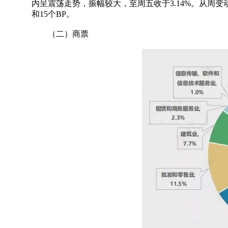
内呈震荡走势，振幅较大，至周五收于3.14%。从周
和15个BP。
（二）商票