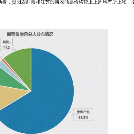
变动看，贵阳农商票和江苏滨海农商票价格较上上周均有所上涨，涨