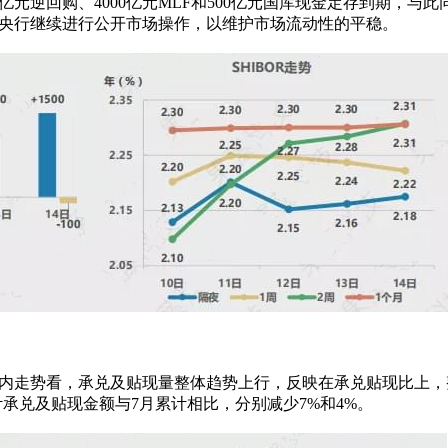
亿元逆回购、4000亿元MLF和500亿元国库现金定存到期，与
央行继续进行公开市场操作，以维护市场流动性的平稳。
走势看，承兑及贴现量整体趋势上行，反映在承兑贴现比上，整
计承兑及贴现金额与7月累计相比，分别减少7%和4%。