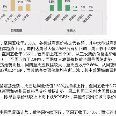
周五收于2.53%。各类城商票价格走势各异，其中大型城商
体趋势上行，周四达周最大值2.94%后有所回调，周五收于2.8
，至周五收于3.56%，较周初上涨25个BP。从三农票的价格走
上行，至周五收于2.94%；而网红三农票价格前半周呈震荡走势
格震荡走势明显，周四至周五振幅较大，至周五收于2.86%。从周
BP和12个BP，而其他各类票价格均有所上涨，其中普通城商票
走势，周三达周最低值3.63%后持续上行，至周五收于3.7
新票和锦州票价格呈先抑后扬走势，周二和周三分别达周最低值3.0
变动看，除阜新票价格较上上周下跌8个BP外，其他各类网红城商票
呈震荡走势，后半周持续下行，至周五收于3.43%；而江苏