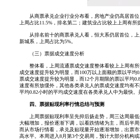
从商票承兑企业行业分布看，房地产业仍高居首位，但
上周占比11.5%，排名第二；建筑业占比较上上周有所
从排名前十的商票承兑人看，恒大系仍居首位，上周占
新城系，上周占比为5%。
（三）票据成交速度分析
整体看，上周流通票成交速度整体看较上上周有所提升
成交速度提升较为明显，而100万以上面额的票以平均0
票成交速度提升较为明显，而12个月期限的票以平均0
速度有所放缓外，其他各类承兑人的票成交速度均有不
平均0.82小时的平均成交速度在各类承兑人中为最快
四、票据贴现利率行情总结与预测
上周票据贴现利率呈先抑后扬走势，周三达周最低值2.
大幅增加，报价逐渐下调，以看跌情绪为主，而后半周
而从市场行情看，承兑及贴现量开始逐渐增加，出票市
高水平。本周进入8月第3个交易周，预计大部分机构