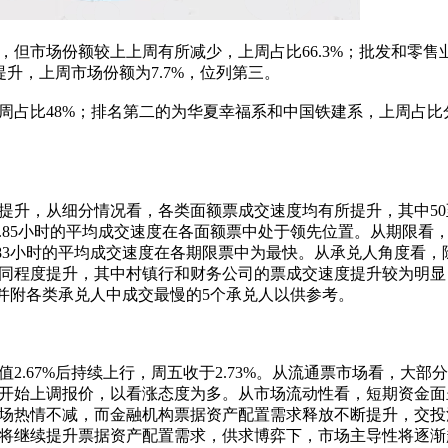
市场份额较上上周有所减少，上周占比66.3%；批发和零售
提升，上周市场份额为7.7%，位列第三。
比48%；排名第二的为华夏幸福系和中国铁建系，上周占比分
，从细分情况看，各类面额票成交速度均有所提升，其中50至
.85小时的平均成交速度在各面额票中处于领先位置。从期限看，
.83小时的平均成交速度在各期限票中为最快。从承兑人角度看
同程度提升，其中村镇行和财务公司的票成交速度提升较为明显
。并附各类承兑人中成交最慢的5个承兑人以供参考。
67%后持续上行，周五收于2.73%。从流通票市场看，大部
开始上调报价，以看涨态度为多。从市场流动性看，短期资金面
场热情不减，而金融机构票据资产配置需求释放不断提升，交投
或将继续提升票据资产配置需求，供求博弈下，市场主导性将逐