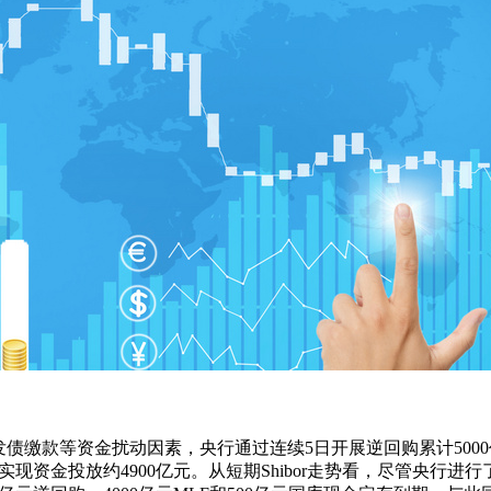
债缴款等资金扰动因素，央行通过连续5日开展逆回购累计500
资金投放约4900亿元。从短期Shibor走势看，尽管央行进