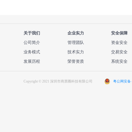
票面金额、承兑人、到
值是10万、50万、100万
期日期、地区等，我们
还是200万，你都能学会
常见的商业承兑汇票利
计算出来对应的电子承
率较高，银行承兑汇票
兑贴息，方便我们选择
则比较低。这里我们汇
合适的时间贴现，减少
总了承兑汇票贴现利率
关于我们
企业实力
安全保障
贴现利息。
的相关介绍及计算方
公司简介
管理团队
资金安全
式，为大家解答10万承
业务模式
技术实力
交易安全
兑贴息多少钱等相关问
题。
发展历程
荣誉资质
系统安全
Copyright © 2021 深圳市商票圈科技有限公司
粤公网安备 44