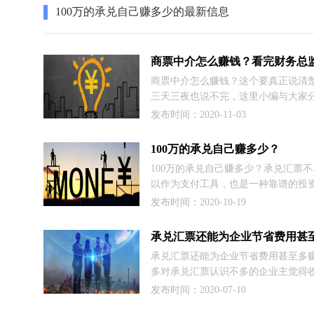
100万的承兑自己赚多少的最新信息
商票中介怎么赚钱？这个要真正说清
三天三夜也说不完，这里小编与大家
财务总监的票据赚钱的例子，看完大
发布时间：2020-11-03
了！从2016年下半年央行力推电子票
始，马总觉得这里面有机会，就开始
100万的承兑自己赚多少？
通过票据业务给公司创造收益，当然
100万的承兑自己赚多少？承兑汇票
给自己多发绩效。马总通过朋友介绍
以作为支付工具，也是一种靠谱的投
据中介老周。
品哦。很多企业都使用到承兑汇票，
发布时间：2020-10-19
需要现金流时，就得提前兑现，而这
不是不愿意兑付就是手续费高，时间
么，这里企业会找承兑中介或民间市
承兑汇票还能为企业节省费用甚至多
找“买家”，而我们就可以买回来这些
多对承兑汇票认识不多的企业主觉得
票，并且到期了兑现。
汇票以后的处理方式，只有一个，那
发布时间：2020-07-10
现金。其实这是认知的不足，会吃亏