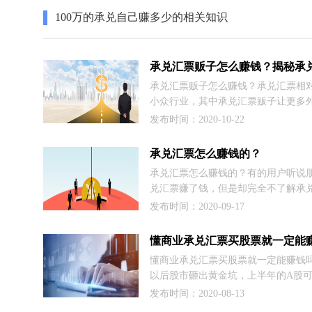
我们有必要再去深入了解承兑汇票知
100万的承兑自己赚多少的相关知识
关注的企业主和财务人员，能够认真
下，因为这篇文章是真的有用！
承兑汇票贩子怎么赚钱？承兑汇票相
小众行业，其中承兑汇票贩子让更多
得是一种神秘的人群，但是大部分人
发布时间：2020-10-22
汇票贩子是很赚钱的，对他们怎么赚
大的兴趣，这里小编就与大家一起去
承兑汇票怎么赚钱的？
商是如何挣钱的。
承兑汇票怎么赚钱的？有的用户听说
兑汇票赚了钱，但是却完全不了解承
怎么赚钱的，因此跑过来询问小编这
发布时间：2020-09-17
那么这里我们就一起来做详细介绍，
也可以联系我们哦。
懂商业承兑汇票买股票就一定能赚钱
以后股市砸出黄金坑，上半年的A股
壮阔。很多人把今年6月定为牛市启动
发布时间：2020-08-13
是我们需要看到的是本轮股市的上涨