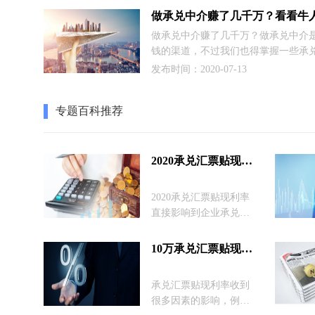
铺垫了两年之久。
做承兑中介赚了几千万？做承兑中介
钱的渠道，不过我们也得掌握一些承
钱的技巧，这里小编与大家分享一个
发布时间：2020-07-13
利用年底期间承兑理财赚的例子，让
启发。
专题百科推荐
2020承兑汇票贴现利率
2020承兑汇票贴现利率
直接影响到企业承兑汇
票贴现的成本，因此我
们首先要了解情况，这
10万承兑汇票贴现利率
里商票圈就汇总了最新
最全的承兑汇票贴现利
承兑汇票贴现利率收到
率介绍及计算方式，不
很多因素的影响，例如
管你的电子承兑汇票面