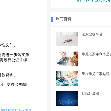
热门百科
京东票据平台
律性文件。
承兑汇票年利率是
则需进一步落实第
需履行公证手续
重庆承兑汇票贴现
贷款资金。
识；更多金融知
贴现计算器
厂房抵押贷款怎么贷？