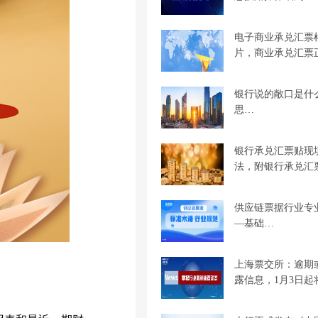
电子商业承兑汇票
片，商业承兑汇票
银行说的敞口是什
思…
银行承兑汇票贴现
法，附银行承兑汇
供应链票据行业专
—基础…
上海票交所：逾期
露信息，1月3日起