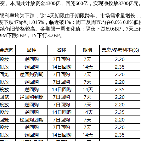
不变。本周共计放资金4300亿，回笼600亿，实现净投放3700亿元
期限利率均为下跌，除14天期限由于期限跨年、市场需求量增长
下跌47bp到1.015%，临近破1%；周三及周五均在0.6%-0.8%
，后续仍旧价格较高。各期限一周变化值：隔夜下跌69.6BP，7天上行
，9M下跌5BP，1Y下行3.2BP。