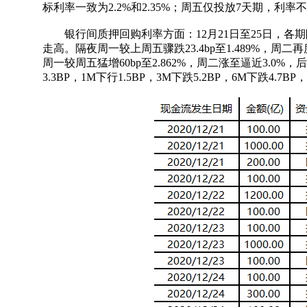
标利率一致为2.2%和2.35%；周五仅投放7天期，利率
银行间质押回购利率方面：12月21日至25日，各
走高。隔夜周一较上周五骤跌23.4bp至1.489%，周二再度
周一较周五猛增60bp至2.862%，周二涨至逼近3.0%
3.3BP，1M下行1.5BP，3M下跌5.2BP，6M下跌4.7BP