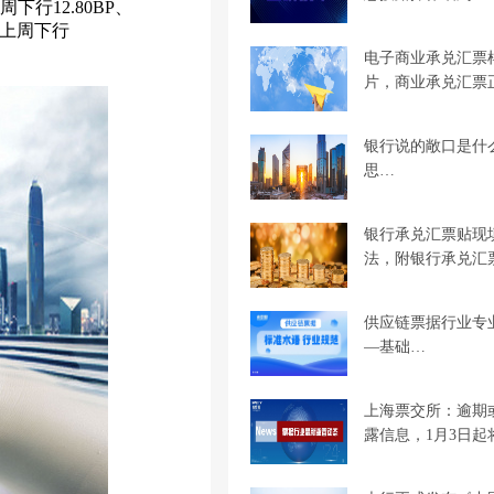
行12.80BP、
分别较上周下行
电子商业承兑汇票
片，商业承兑汇票
银行说的敞口是什
思…
银行承兑汇票贴现
法，附银行承兑汇
供应链票据行业专
—基础…
上海票交所：逾期
露信息，1月3日起