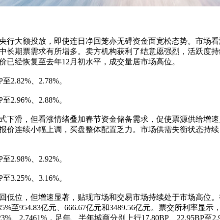
行大额投放，即使连日净回笼亦无碍资金面宽松态势。市场看
中长期票需求有所增多。卖方机构获利了结意愿强烈，活跃度持
价已经恢复至去年12月初水平，成交量居市场高位。
.82%、2.78%。
.96%、2.88%。
下滑，但看涨情绪叠加春节资金储备需求，促使票源供给增速
报价连续小幅上调，买盘整体配置乏力。市场供需失衡状态持续
.98%、2.92%。
.25%、3.16%。
低位，但增速显著，贴现市场和交易市场持续处于市场高位。
至954.83亿元、666.67亿元和3489.56亿元。票交所利率显
3%、2.7461%，足年、半年城商分别上行17.80BP、22.95BP至2.