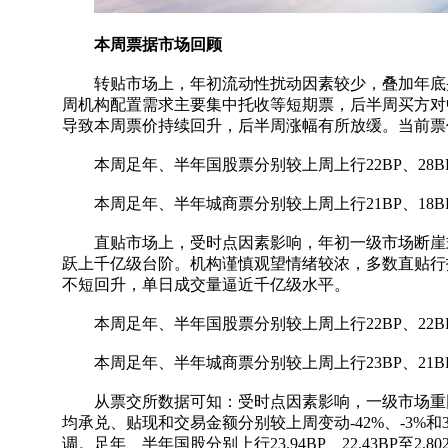
本周票据市场回顾
转贴市场上，年初流动性扰动因素较少，叠加年底央
周机构配置需求主要集中托收等短期票，后半周买方对
导致本周票价持续回升，后半周涨幅有所放缓。当前票
本周足年、半年国股票分别较上周上行22BP、28BP至2
本周足年、半年城商票分别较上周上行21BP、18BP至2
直贴市场上，受时点因素影响，年初一级市场断崖式
跃上千亿级台阶。机构谨慎观望情绪较浓，多数直贴行
不短回升，单日成交量逼近千亿级水平。
本周足年、半年国股票分别较上周上行22BP、22BP至2
本周足年、半年城商票分别较上周上行23BP、21BP至3
从票交所数据可知：受时点因素影响，一级市场重回
均承兑、贴现和交易金额分别较上周变动-42%、-3%和35%
调。足年、半年国股分别上行23.94BP、22.43BP至2.802