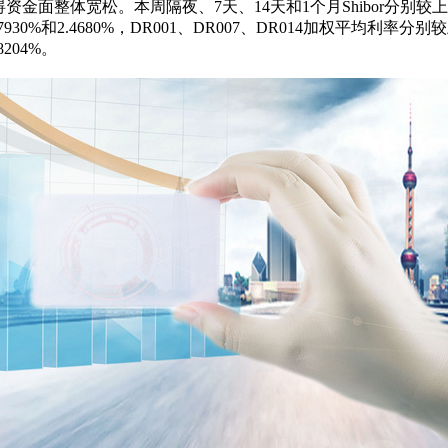
体宽松。本周隔夜、7天、14天和1个月Shibor分别较上周下
10%、1.7930%和2.4680%，DR001、DR007、DR014加权平均利率
.8204%。