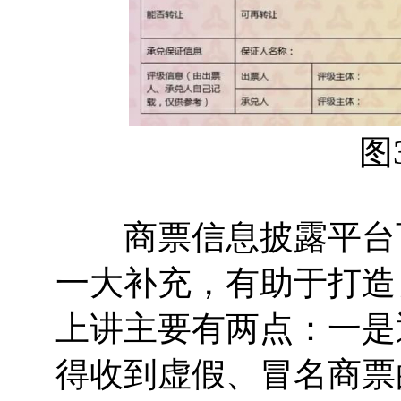
图3
商票信息披露平台可
一大补充，有助于打造
上讲主要有两点：一是
得收到虚假、冒名商票