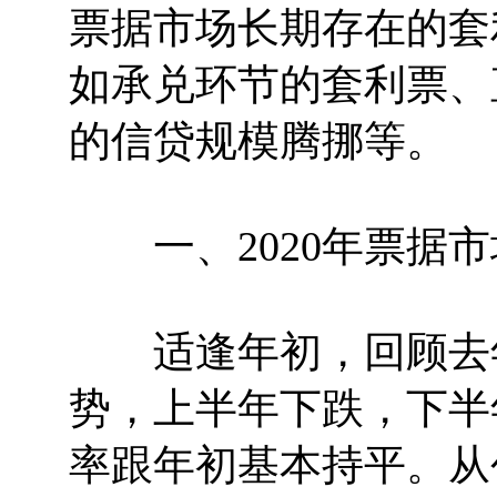
票据市场长期存在的套
如承兑环节的套利票、
的信贷规模腾挪等。
一、2020年票据市
适逢年初，回顾去年
势，上半年下跌，下半
率跟年初基本持平。从