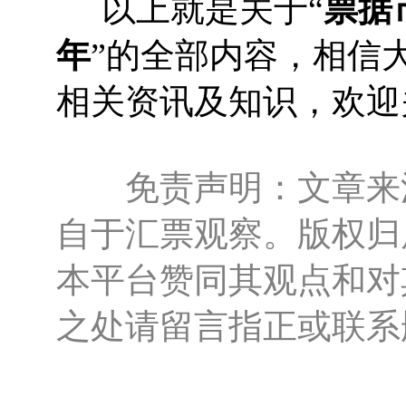
以上就是关于“
票据
年
”的全部内容，相信
相关资讯及知识，欢迎
免责声明：文章来源
自于汇票观察。版权归
本平台赞同其观点和对
之处请留言指正或联系