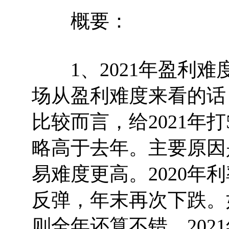
概要：
1、2021年盈利难度略
场从盈利难度来看的话，
比较而言，给2021年
略高于去年。主要原因
易难度更高。2020
反弹，年末再次下跌。
则全年还算不错。202