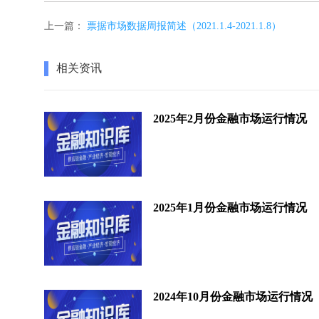
上一篇：
票据市场数据周报简述（2021.1.4-2021.1.8）
相关资讯
2025年2月份金融市场运行情况
2025年1月份金融市场运行情况
2024年10月份金融市场运行情况