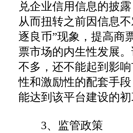
兑企业信用信息的披露
从而扭转之前因信息不
逐良币”现象，提高商
票市场的内生性发展。
不多，还不能起到影响
性和激励性的配套手段
能达到该平台建设的初
3、监管政策