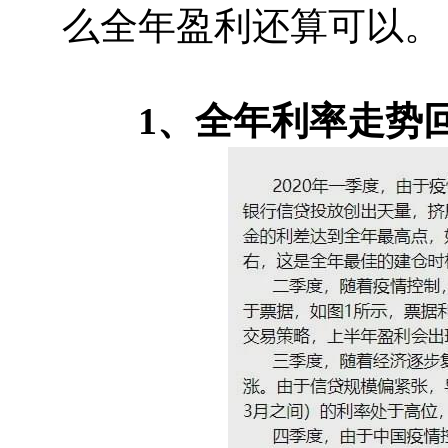
么全年盈利还算可以。
1、全年利率走势