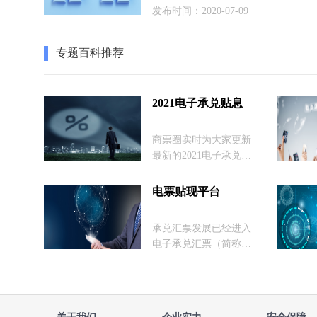
主流，不过它们在金融市场还会共存
发布时间：2020-07-09
间，所以为日后辨别，我们还得去了
们的不同点。
专题百科推荐
2021电子承兑贴息
商票圈实时为大家更新
最新的2021电子承兑贴
息、利率等资讯，用户
可以了解当下的电子承
电票贴现平台
兑汇票贴现利率，学习
电子承兑贴息计算方
承兑汇票发展已经进入
式、电子承兑汇票贴现
电子承兑汇票（简称：
流程等等，并且我们要
电票）时代，以前的我
知道，电子承兑贴息受
们有承兑汇票兑现，双
多种因素影响的，不同
方还得大老远跑到面对
的电子承兑汇票，其贴
面交易，并且鉴别难度
现利率有很大的区别，