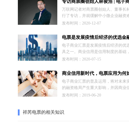
万联网记者对商票圈创始人、董事长
行了专访，并就缓解中小微企业融资
贵及供应链金融的实践等进行了深入
发布时间：2020-12-07
电子商业汇票是发展疫情后经济的优
具之一。商业信用是信用制度的基础
托于真实贸易背景产生。票据是在商
发布时间：2020-07-15
础上所产生的最有代表性的信用工具
80年代以来，商业汇票就成为上下游
的一种支付结算工具和企业的融资工
电子商业汇票的普及运用，将对未来
的融资格局产生重大影响，并因商业
的体现而降低融资成本。
发布时间：2019-06-20
祥芮电票的相关知识