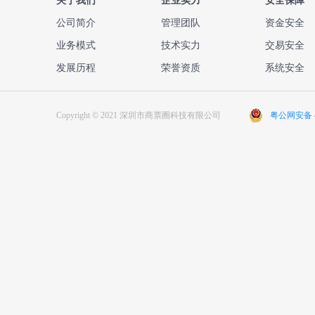
关于我们
企业实力
安全保障
大，而在电票时代这些
有高有低，具体的电子
问题已经解决掉了。现
公司简介
管理团队
资金安全
承兑汇票贴现利率可以
在只需电票贴现平台，
咨询商票圈在线客服，
业务模式
技术实力
交易安全
我们在家就能通过互联
你就可以得到一个明确
网进行电子承兑汇票贴
发展历程
荣誉资质
系统安全
的答案。
现，所以我们最重要的
找到一家安全，专业、
低成本的电子承兑汇票
Copyright © 2021 深圳市商票圈科技有限公司
粤公网安备 44
贴现平台。商票圈就是
这么一个平台，目前平
台贴现交易额超过100
亿，并且越来越多的企
业家都是选择我们。