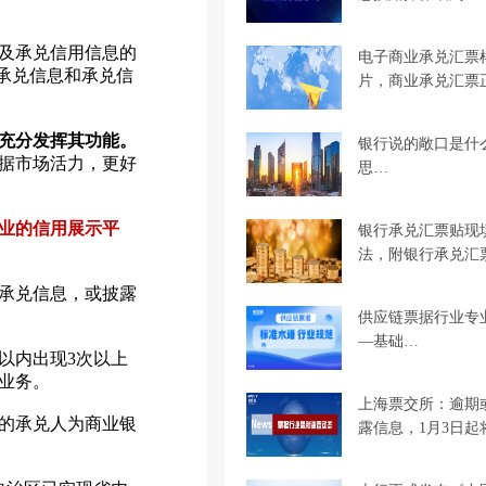
及承兑信用信息的
电子商业承兑汇票
露票据承兑信息和承兑信
片，商业承兑汇票
充分发挥其功能。
银行说的敞口是什
据市场活力，更好
思…
业的信用展示平
银行承兑汇票贴现
法，附银行承兑汇
承兑信息，或披露
供应链票据行业专
—基础…
以内出现3次以上
业务。
上海票交所：逾期
的承兑人为商业银
露信息，1月3日起