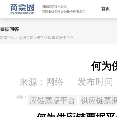
国家高新技术企业
首页
深圳市供应链金融协会理事单位
票据问答
新闻中心
票据问答
何为供应链票据平台？
何为
来源：网络
发布时间：20
标签：
应链票据平台
供应链票