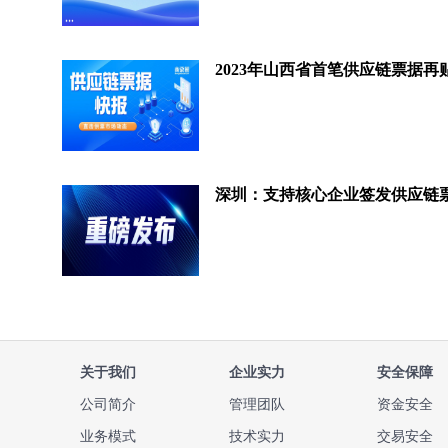
关于我们
企业实力
安全保障
公司简介
管理团队
资金安全
业务模式
技术实力
交易安全