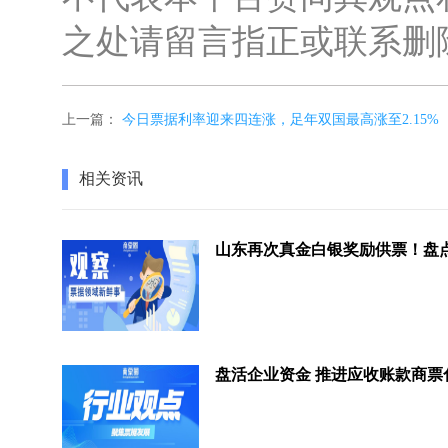
之处请留言指正或联系删
上一篇：
今日票据利率迎来四连涨，足年双国最高涨至2.15%
相关资讯
盘活企业资金 推进应收账款商票