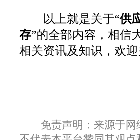
以上就是关于“
供
存
”的全部内容，相信
相关资讯及知识，欢迎
免责声明：来源于网络
不代表本平台赞同其观点