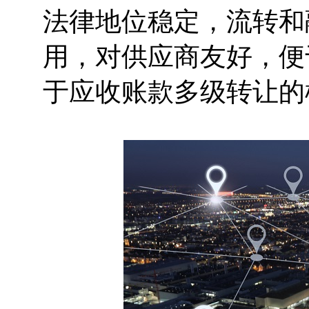
法律地位稳定，流转和
用，对供应商友好，便
于应收账款多级转让的