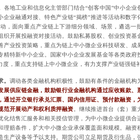
。
各地工业和信息化主管部门结合“创客中国”中小企业
小企业融通对接、特色产业链“揭榜”推进等活动和数字
行动，面向重点产业链上下游细分领域、场景，遴选一
组织开展投融资对接活动。鼓励私募股权、创业投资基
善产业投资策略，重点为链上中小微企业科技研发、成
专精特新中小企业。国家中小企业发展基金等各类政府
”力度，重点支持链上中小微企业，有力支撑产业链强链
求。
调动各类金融机构积极性，鼓励有条件的金融机构
发展供应链金融，鼓励银行业金融机构通过应收账款、
，通过开立银行承兑汇票、国内信用证、预付款融资，
规范开展动产和权利质押融资
。继续推进首台（套）重
优化结售汇服务和相关授信管理，为中小微企业提供合
和理赔条件，扩大中小微企业承保覆盖面和规模。融资
造生产设备等予以支持。期货公司立足期货及衍生品，