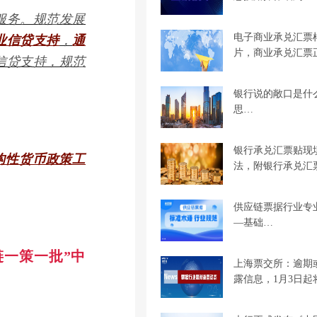
服务。规范发展
电子商业承兑汇票
业信贷支持
，
通
片，商业承兑汇票
信贷支持，规范
银行说的敞口是什
思…
银行承兑汇票贴现
构性货币政策工
法，附银行承兑汇
供应链票据行业专
—基础…
链一策一批”中
上海票交所：逾期
露信息，1月3日起