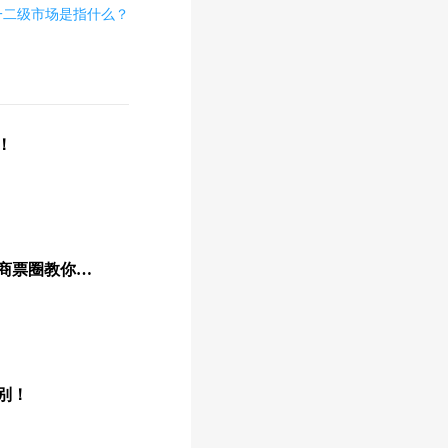
一二级市场是指什么？
！
浙商银行承兑付款流程，商票圈教你操作！
别！