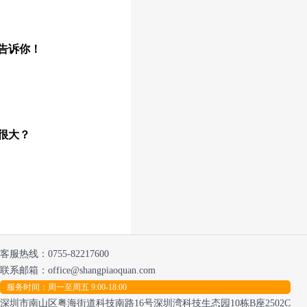
告诉你！
很大？
客服热线：
0755-82217600
联系邮箱：office@shangpiaoquan.com
服务时间：周一至周五 9:00-18:00
深圳市南山区粤海街道科技南路16号深圳湾科技生态园10栋B座2502C