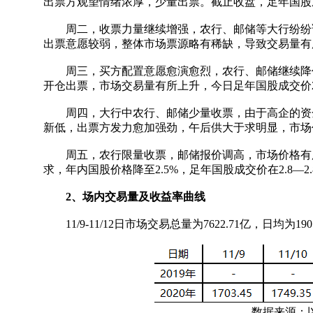
出票方观望情绪浓厚，少量出票。截止收盘，足年国股成
周二，收票力量继续增强，农行、邮储等大行纷纷调
出票意愿较弱，整体市场票源略有稀缺，导致交易量有所
周三，买方配置意愿愈演愈烈，农行、邮储继续降价
开仓出票，市场交易量有所上升，今日足年国股成交价2.
周四，大行中农行、邮储少量收票，由于高企的资金
新低，出票方发力愈加强劲，午后供大于求明显，市场价
周五，农行限量收票，邮储报价调高，市场价格有所
求，年内国股价格降至2.5%，足年国股成交价在2.8—2.
2、场内交易量及收益率曲线
11/9-11/12日市场交易总量为7622.71亿，日均为190
数据来源：以