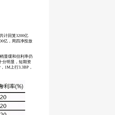
回笼3200亿
300亿，周四净投放
金稍显缓和但利率仍
度十分明显，短期资
1M上行3.3BP，