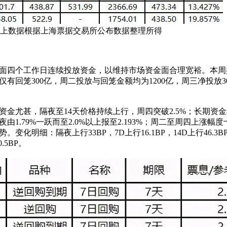
数据根据上海票据交易所公布数据整理所得
个工作日连续投放资金，以维持市场资金面合理宽裕。本周共计
一仅有回笼300亿，周二投放与回笼金额均为1200亿，周三净投放
尤甚，隔夜至14天价格持续上行，周四突破2.5%；长期资
.79%一跃而至2.0%以上报至2.193%；周二至周四上涨幅
细：隔夜上行33BP，7D上行16.1BP，14D上行46.3BP，
.5BP。