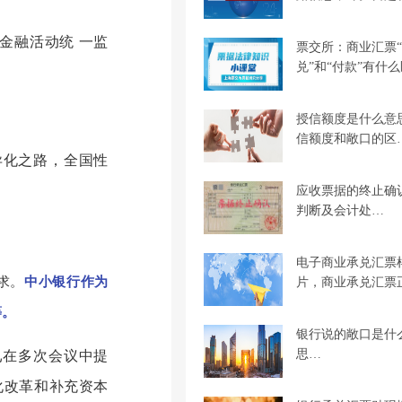
金融活动统 一监
票交所：商业汇票
兑”和“付款”有什
授信额度是什么意
信额度和敞口的区
异化之路，全国性
应收票据的终止确
判断及会计处…
电子商业承兑汇票
求。
中小银行作为
片，商业承兑汇票
等。
银行说的敞口是什
思…
委已在多次会议中提
化改革和补充资本