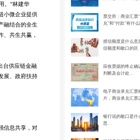
用。”林建华
链小微企业提供
票交所：商业汇票
兑”和“付款”有什
产融结合的全生
作、共生共赢，
授信额度是什么意
信额度和敞口的区
出台供应链金融
应收票据的终止确
判断及会计处…
发展、政府扶持
电子商业承兑汇票
片，商业承兑汇票
银行说的敞口是什
思…
强信息共享，对