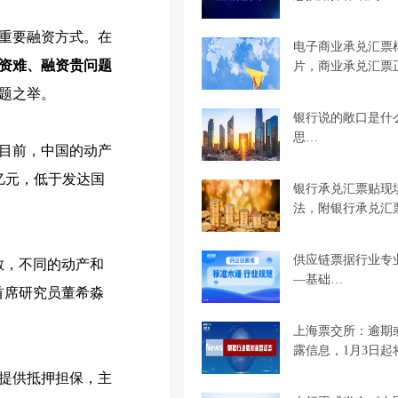
重要融资方式。在
电子商业承兑汇票
资难、融资贵问题
片，商业承兑汇票
题之举。
银行说的敞口是什
思…
目前，中国的动产
亿元，低于发达国
银行承兑汇票贴现
法，附银行承兑汇
供应链票据行业专
散，不同的动产和
—基础…
首席研究员董希淼
上海票交所：逾期
露信息，1月3日起
提供抵押担保，主