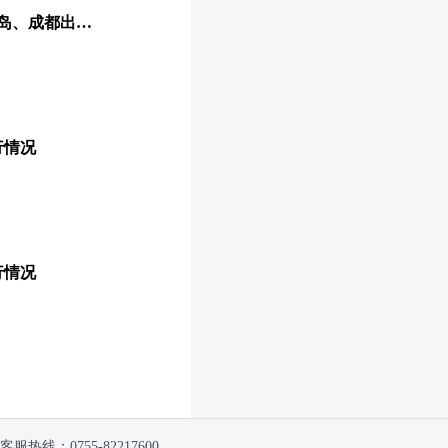
鼓励供应链票据发展！青岛、成都出台现金奖励（附多地奖励政策）
行情况
行情况
客服热线：
0755-82217600