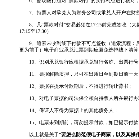
6、贴现银行须对“票款对付”的实付利息进行核对
7、持票人对承兑人为财务公司或承兑人开户在财务
8、凡“票款对付”交易必须在17:15前完成签收（大额支
17:15至17:30）；
9、追索未收到线下付款不可点签收（追索流程：后
更为前手）电子商业承兑汇票到期应避免选择线下清算
10、识别承兑银行应根据承兑银行名称、出票行号、
11、票据解除质押，只可在出质日至到期日前一天
12、票据在提示付款期后，不得进行转让背书；
13、对电子票据的司法保全须向持票人所在银行办
14、保证人不得为票据上的其他债务人；
15、电票未到期前，请勿提示付款，如已提示付款
以上就是关于“
要怎么防范假电子商票，以及其操