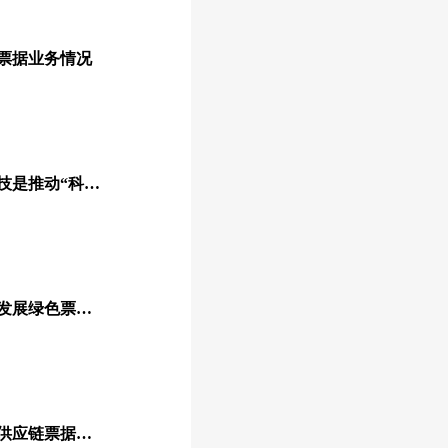
年票据业务情况
清华经管：供应链金融科技是推动“科技-产业-金融”循环的最佳结合点
全国政协委员何杰：大力发展绿色票据 推动中小微企业绿色发展
深圳：支持核心企业签发供应链票据助力新能与汽车产业链发展