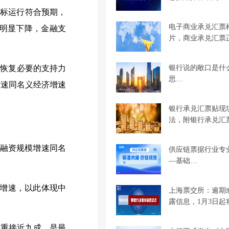
指标运行符合预期，
电子商业承兑汇票
明显下降，金融支
片，商业承兑汇票
银行说的敞口是什
济恢复必要的支持力
思…
增速同名义经济增速
银行承兑汇票贴现
法，附银行承兑汇
会融资规模增速同名
供应链票据行业专
—基础…
增速，以此体现中
上海票交所：逾期
露信息，1月3日起
比重接近九成，是最