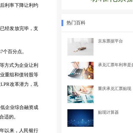
价后利率下降让利约
热门百科
末已经发放完毕，支
京东票据平台
47个百分点。
承兑汇票年利率是
等方式为企业让利
企业重组和债转股等
LPR改革潜力，巩
重庆承兑汇票贴现
降低企业综合融资成
贴现计算器
合适的。
8年以来，人民银行